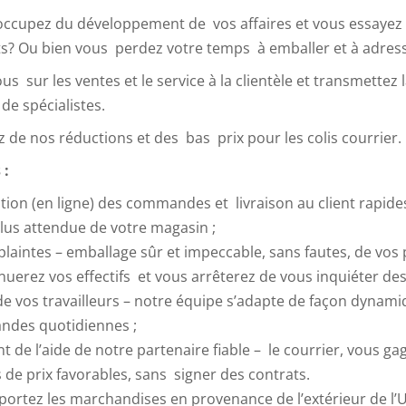
ccupez du développement de vos affaires et vous essayez 
s? Ou bien vous perdez votre temps à emballer et à adress
s sur les ventes et le service à la clientèle et transmettez l
de spécialistes.
ez de nos réductions et des bas prix pour les colis courrier.
 :
ion (en ligne) des commandes et livraison au client rapides
plus attendue de votre magasin ;
plaintes – emballage sûr et impeccable, sans fautes, de vos 
uerez vos effectifs et vous arrêterez de vous inquiéter de
de vos travailleurs – notre équipe s’adapte de façon dyna
des quotidiennes ;
nt de l’aide de notre partenaire fiable – le courrier, vous g
 de prix favorables, sans signer des contrats.
portez les marchandises en provenance de l’extérieur de l’