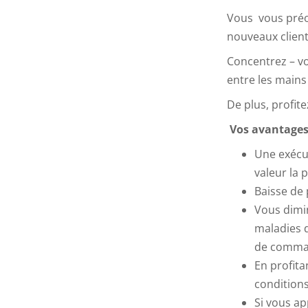
Vous vous préo
nouveaux client
Concentrez – vou
entre les mains 
De plus, profit
Vos avantages
Une exécut
valeur la 
Baisse de 
Vous dimin
maladies 
de comman
En profita
conditions
Si vous ap