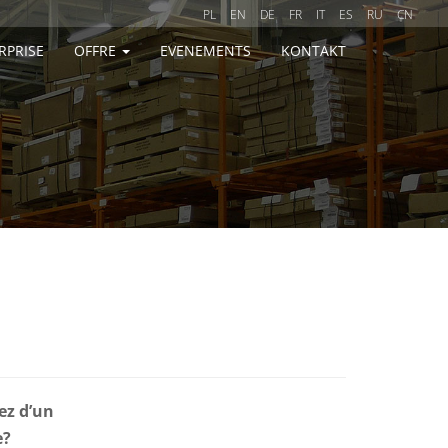
PL
EN
DE
FR
IT
ES
RU
CN
RPRISE
OFFRE
EVENEMENTS
KONTAKT
ez d’un
e?