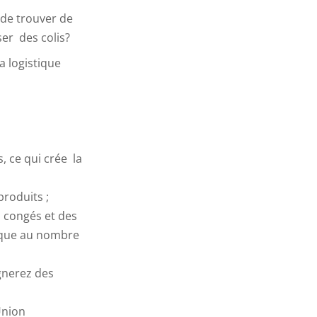
de trouver de
er des colis?
a logistique
, ce qui crée la
produits ;
s congés et des
mique au nombre
agnerez des
Union